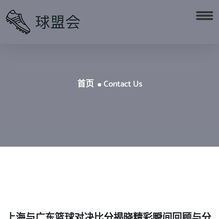
首页
Contact Us
上海与广东篮球对决比分揭晓精彩瞬间回顾与分