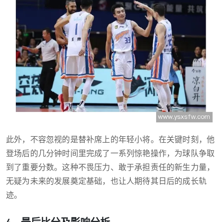
此外，不容忽视的是替补席上的年轻小将。在关键时刻，他
登场后的几分钟时间里完成了一系列惊艳操作，为球队争取
到了重要分数。这种不畏压力、敢于承担责任的新生力量，
无疑为未来的发展奠定基础，也让人期待其日后的成长轨
迹。