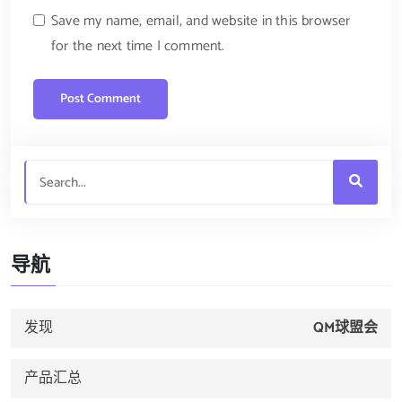
Save my name, email, and website in this browser
for the next time I comment.
导航
发现
QM球盟会
产品汇总