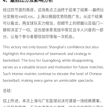
4、最后比分及影响分析
经过四节激烈角逐，这场焦点之战终于迎来了结果——最终比
分定格在108比105，上海以微弱优势险胜广东。从这个结果
可以看出，两支球队实力相当，但细节上的把握以及临门一
脚却决定了一切。这也是体育竞技中常见且令人兴奋的一部
分，让每个参与者都倍加珍惜每一次机会。
This victory not only boosts Shanghai's confidence but also
highlights the importance of teamwork and strategy in
basketball. The loss for Guangdong, while disappointing,
serves as a valuable lesson and motivation for future matches.
Such intense rivalries continue to elevate the level of Chinese
basketball, making every game an unmissable spectacle.
总结：
综上所述，本次上海与广东篮球对决可谓是一场经典赛事，