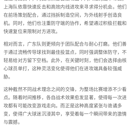
上海队依靠快速反击和高效内线进攻来寻求得分机会。他们
在前场策划配合，通过挡拆制造空间，为外线射手创造良
机。同时，他们也注重防守端的协作，希望通过积极拦截和
快速复位来限制对方进攻。
相对而言，广东队则更倾向于团队配合与耐心打磨。他们善
于通过流畅传导球找到最佳投篮点，同时强调整体防守，不
轻易给对方留下空档。此外，在关键时刻，他们会选择由核
心球员单打，这种灵活变化使得他们在进攻端具备较强威
胁。
这种截然不同战术理念之间的交锋，为整场比赛增添不少看
点。随着时间推移，各自战术效果愈发显著，使得每一次进
攻都有可能改变游戏走向。而正是这种高度紧张与诡谲多
变，使得广大球迷沉浸其中，享受着每一个瞬间带来的激情
与震撼。