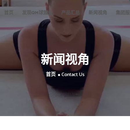
首页
发现
QM球盟会
产品汇总
新闻视角
集团服
新闻视角
首页
Contact Us