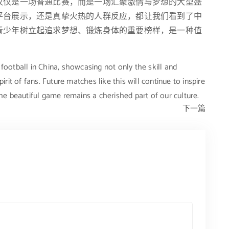
仅仅是一场普通比赛，而是一场汇聚激情与梦想的大型盛
平台展示，还是真挚火热的人群反应，都让我们看到了中
青少年树立起追求梦想、锻炼身体的重要榜样，是一种值
football in China, showcasing not only the skill and
irit of fans. Future matches like this will continue to inspire
the beautiful game remains a cherished part of our culture.
下一篇