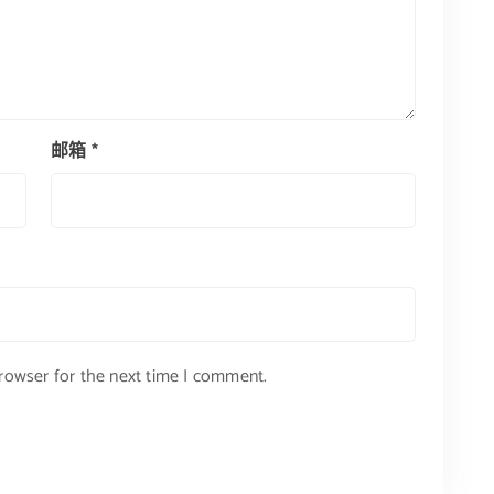
邮箱
*
browser for the next time I comment.