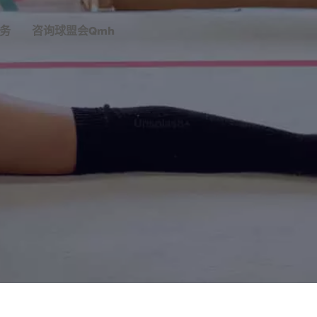
务
咨询
球盟会qmh