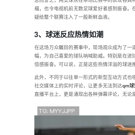
总而言之，两支球队在本场比赛中的表现各具
福，也令电视机前无数足球爱好者感到振奋。
疑给整个联赛注入了一股新鲜血液。
3、球迷反应热情如潮
在这场万众瞩目的赛事中，现场观众成为了一
幅，为自己喜爱的球队呐喊助威。特别是在进
倍感振奋。可以说，正是这些热情洋溢的球迷
此外，不同于以往单一形式的新型互动方式也
社交媒体上的实时评论，让更多无法到达
qm
直播平台上，更是涌现出各种弹幕评论，无论