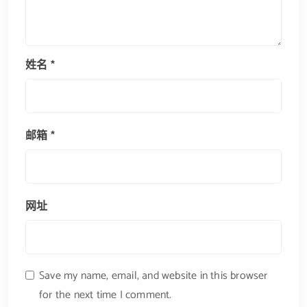
姓名
*
邮箱
*
网址
Save my name, email, and website in this browser
for the next time I comment.