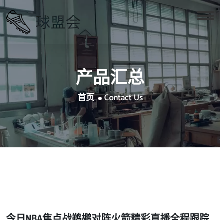
产品汇总
首页
Contact Us
今日NBA焦点战鹈鹕对阵火箭精彩直播全程跟踪