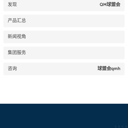
发现
QM球盟会
产品汇总
新闻视角
集团服务
咨询
球盟会qmh