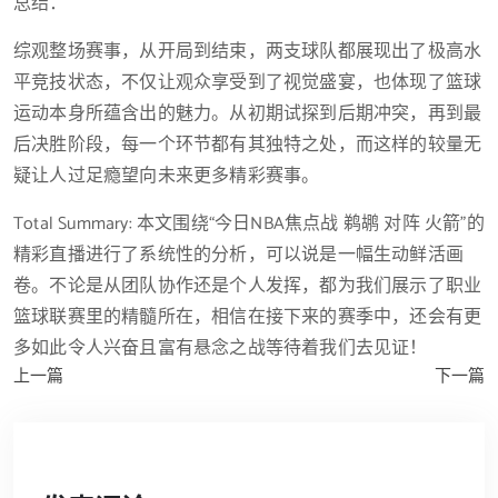
总结：
综观整场赛事，从开局到结束，两支球队都展现出了极高水
平竞技状态，不仅让观众享受到了视觉盛宴，也体现了篮球
运动本身所蕴含出的魅力。从初期试探到后期冲突，再到最
后决胜阶段，每一个环节都有其独特之处，而这样的较量无
疑让人过足瘾望向未来更多精彩赛事。
Total Summary: 本文围绕“今日NBA焦点战 鹈鹕 对阵 火箭”的
精彩直播进行了系统性的分析，可以说是一幅生动鲜活画
卷。不论是从团队协作还是个人发挥，都为我们展示了职业
篮球联赛里的精髓所在，相信在接下来的赛季中，还会有更
多如此令人兴奋且富有悬念之战等待着我们去见证！
上一篇
下一篇